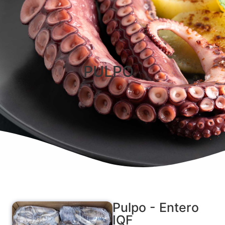
PULPO
Pulpo - Entero
IQF