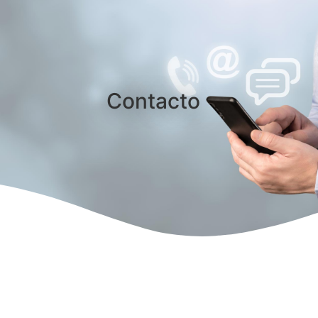
Contacto
síguenos
Datos de
contacto
Puedes seguirnos en